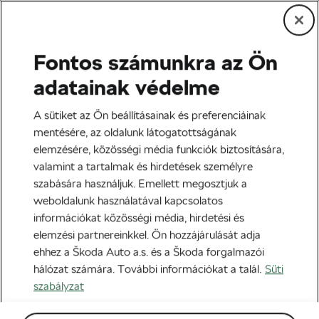
Fontos számunkra az Ön
Közösség és kultúra
adatainak védelme
Így építs pump-track pályát
A sütiket az Ön beállításainak és preferenciáinak
mentésére, az oldalunk látogatottságának
Szerző:
Adam Marsal
2020-04-11
07:00
-kor
elemzésére, közösségi média funkciók biztosítására,
7 perc olvasási idő
valamint a tartalmak és hirdetések személyre
szabására használjuk. Emellett megosztjuk a
weboldalunk használatával kapcsolatos
információkat közösségi média, hirdetési és
elemzési partnereinkkel. Ön hozzájárulását adja
ehhez a Škoda Auto a.s. és a Škoda forgalmazói
hálózat számára. További információkat a talál.
Süti
szabályzat