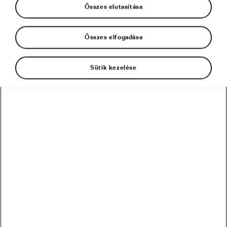
Összes elutasítása
Összes elfogadása
Sütik kezelése
Amellett, hogy rendszeresen mozogsz, például
hetente néhányszor elmész biciklizni, biztosan
azt is tudod, hogy az alvás mennyire fontos
ahhoz, hogy egészséges maradj, és figyelsz rá,
hogy elég időt tölts a takaró alatt. De vajon
túlzásba lehet vinni a szundítást? Rossz hír a
lustálkodás szerelmeseinek: egy új kutatás