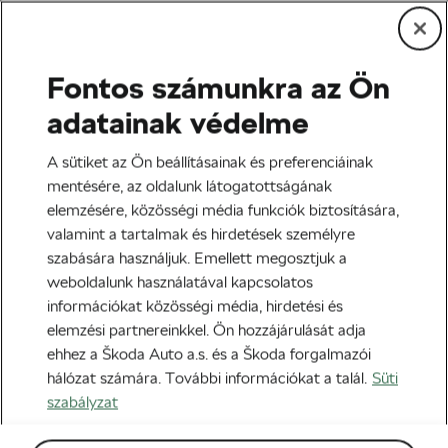
Fontos számunkra az Ön
Edzés és életmód
adatainak védelme
Szerepet játszhat a
A sütiket az Ön beállításainak és preferenciáinak
szívbetegségek
mentésére, az oldalunk látogatottságának
elemzésére, közösségi média funkciók biztosítására,
kialakulásában a túl sok
valamint a tartalmak és hirdetések személyre
alvás
szabására használjuk. Emellett megosztjuk a
weboldalunk használatával kapcsolatos
Szerző:
WLC
2021-06-12
06:00
-kor
információkat közösségi média, hirdetési és
elemzési partnereinkkel. Ön hozzájárulását adja
ehhez a Škoda Auto a.s. és a Škoda forgalmazói
hálózat számára. További információkat a talál.
Süti
szabályzat