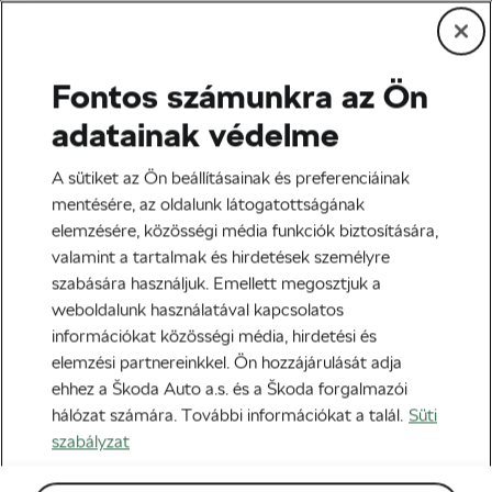
Fontos számunkra az Ön
Edzés és életmód
adatainak védelme
Miért olyan „eresek” a
A sütiket az Ön beállításainak és preferenciáinak
kerékpárosok lábai a Tour
mentésére, az oldalunk látogatottságának
elemzésére, közösségi média funkciók biztosítására,
de France után?
valamint a tartalmak és hirdetések személyre
szabására használjuk. Emellett megosztjuk a
Szerző:
Jiri Kaloc
2021-07-28
06:00
-kor
weboldalunk használatával kapcsolatos
5 perc olvasási idő
információkat közösségi média, hirdetési és
elemzési partnereinkkel. Ön hozzájárulását adja
ehhez a Škoda Auto a.s. és a Škoda forgalmazói
hálózat számára. További információkat a talál.
Süti
szabályzat