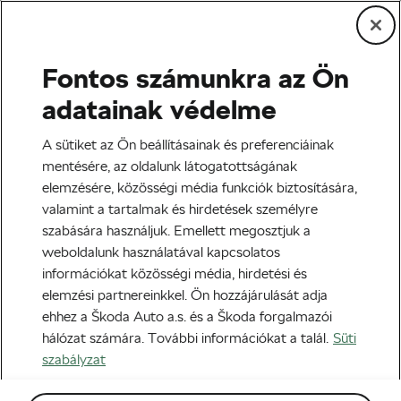
Fontos számunkra az Ön
Edzés és életmód
adatainak védelme
Már biciklizhetsz is a Grand
A sütiket az Ön beállításainak és preferenciáinak
Theft Auto V-ben
mentésére, az oldalunk látogatottságának
elemzésére, közösségi média funkciók biztosítására,
Szerző:
Monica Buck
2020-06-09
07:00
-kor
valamint a tartalmak és hirdetések személyre
3 perc olvasási idő
szabására használjuk. Emellett megosztjuk a
weboldalunk használatával kapcsolatos
információkat közösségi média, hirdetési és
elemzési partnereinkkel. Ön hozzájárulását adja
ehhez a Škoda Auto a.s. és a Škoda forgalmazói
hálózat számára. További információkat a talál.
Süti
szabályzat