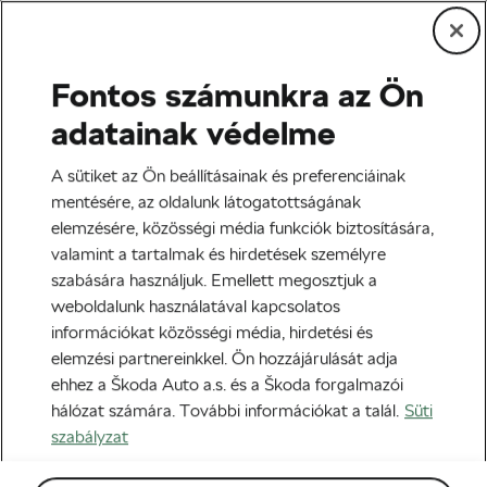
Fontos számunkra az Ön
Edzés és életmód
adatainak védelme
Egészségesek a fagyasztott
A sütiket az Ön beállításainak és preferenciáinak
zöldségek?
mentésére, az oldalunk látogatottságának
elemzésére, közösségi média funkciók biztosítására,
Szerző:
WLC
2021-03-13
07:00
-kor
valamint a tartalmak és hirdetések személyre
szabására használjuk. Emellett megosztjuk a
weboldalunk használatával kapcsolatos
információkat közösségi média, hirdetési és
elemzési partnereinkkel. Ön hozzájárulását adja
ehhez a Škoda Auto a.s. és a Škoda forgalmazói
hálózat számára. További információkat a talál.
Süti
szabályzat