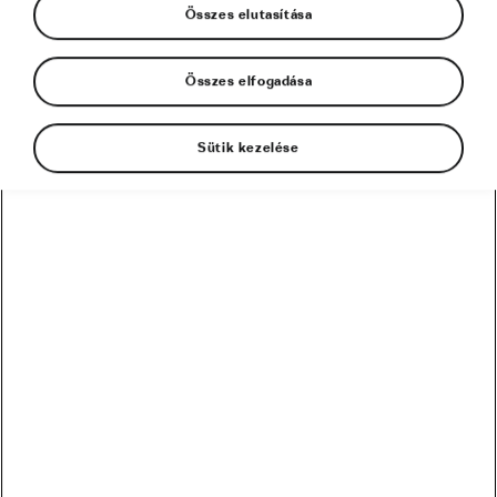
Összes elutasítása
Összes elfogadása
Sütik kezelése
Ha épp nem tudsz friss zöldséget beszerezni,
vagy épp változatosságra vágysz: ezeket kell
tudnod a fagyasztott opciókról!
Azt már tudjuk, hogy a zöldségek jó rost, antioxidáns,
vitamin és ásványi anyag-források, így segítenek jobb
teljesítményt elérni és gyorsabban regenerálódni,
szóval a friss zöldségekkel nem foghatsz mellé. De