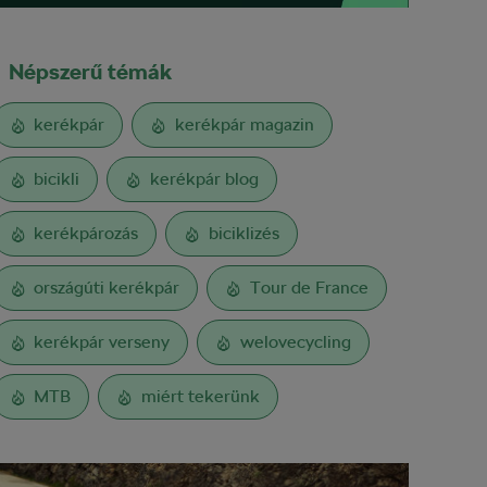
Népszerű témák
kerékpár
kerékpár magazin
bicikli
kerékpár blog
kerékpározás
biciklizés
országúti kerékpár
Tour de France
kerékpár verseny
welovecycling
MTB
miért tekerünk