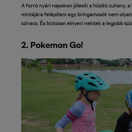
A forró nyári napokon jólesik a hűsító zuhany, a
mintájára felépíteni egy bringamosót nem olyan
szivacs. És biztosan elnyeri nektek a legjobb sz
2. Pokemon Go!