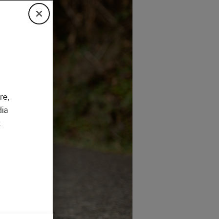
re,
dia
k