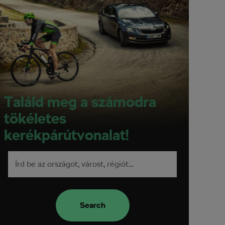
Találd meg a számodra
tökéletes
kerékpárútvonalat!
Search