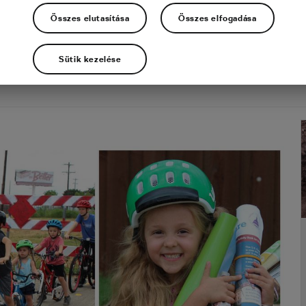
Összes elutasítása
Összes elfogadása
Sütik kezelése
ekötni őket a nyári szünidő alatt. Kivéve, ha mindenkinek v