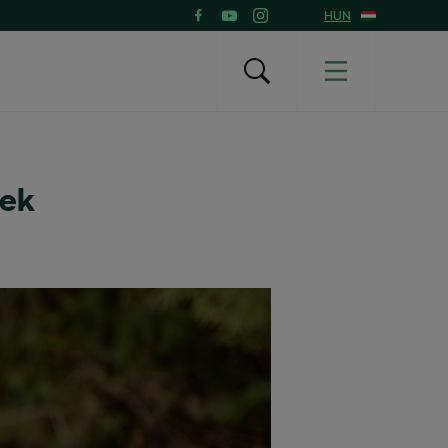
HUN
nek