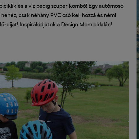
 biciklik és a víz pedig szuper kombó! Egy autómosó
 nehéz, csak néhány PVC cső kell hozzá és némi
ülő-díjat! Inspirálódjatok a Design Mom oldalán!