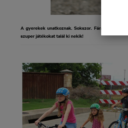
A gyerekek unatkoznak. Sokszor. Fárasztó folyton l
szuper játékokat talál ki nekik!