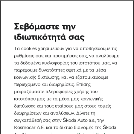
Σεβόμαστε την
Ετικέτα:
WorldTour
ιδιωτικότητά σας
Τα cookies χρησιμεύουν για να αποθηκεύουμε τις
ρυθμίσεις σας και προτιμήσεις σας, να αναλύουμε
τα δεδομένα κυκλοφορίας του ιστοτόπου μας, να
Πώς είναι πραγματικά να είσαι
παρέχουμε δυνατότητες σχετικά με τα μέσα
Domestique το 2026
κοινωνικής δικτύωσης, και να εξατομικεύουμε
24 Απριλίου, 2026
στις
11:06 πμ
4 λεπτά διαβάσματος
περιεχόμενο και διαφημίσεις. Επίσης
μοιραζόμαστε πληροφορίες χρήσης του
Ποδηλασία στο δρόμο
ιστοτόπου μας με τα μέσα μας κοινωνικής
δικτύωσης και τους εταίρους μας στους τομείς
Η Uno-X Mobility Γιορτάζει την
διαφημίσεων και αναλύσεων. Δίνετε τη
Προώθηση της στο WorldTour
12 Δεκεμβρίου, 2025
στις
11:09 πμ
συγκατάθεσή σας στην Škoda Auto a.s., την
2 λεπτά διαβάσματος
Kosmocar Α.Ε. και το δίκτυο διανομής της Škoda.
Ποδηλασία στο δρόμο