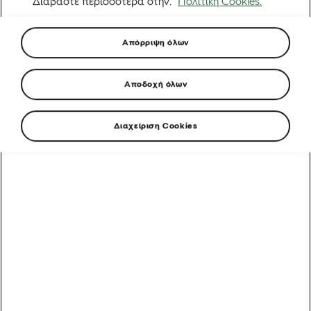
Διαβάστε περισσότερα στην.
Πολιτική Cookies.
Απόρριψη όλων
Αποδοχή όλων
Διαχείριση Cookies
Βρες το Tour σου!
Ανακάλυψε επιτέλους τι τύπος fan του Tour de France
είσαι, φτιάξε το προσωπικό σου πορτρέτο — και
κέρδισε φανταστικά δώρα!