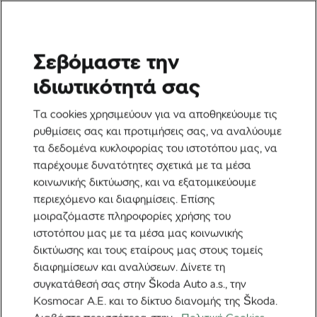
Σεβόμαστε την
Ετικέτα:
Visma-Lease a
ιδιωτικότητά σας
Bike
Τα cookies χρησιμεύουν για να αποθηκεύουμε τις
ρυθμίσεις σας και προτιμήσεις σας, να αναλύουμε
τα δεδομένα κυκλοφορίας του ιστοτόπου μας, να
παρέχουμε δυνατότητες σχετικά με τα μέσα
κοινωνικής δικτύωσης, και να εξατομικεύουμε
Τα μυστήρια της Visma-Lease a Bike
περιεχόμενο και διαφημίσεις. Επίσης
δύο μήνες πριν από τον Γύρο της
Γαλλίας
μοιραζόμαστε πληροφορίες χρήσης του
13 Ιουνίου, 2025
στις
12:29 μμ
2 λεπτά διαβάσματος
ιστοτόπου μας με τα μέσα μας κοινωνικής
Ποδηλασία στο δρόμο
δικτύωσης και τους εταίρους μας στους τομείς
διαφημίσεων και αναλύσεων. Δίνετε τη
συγκατάθεσή σας στην Škoda Auto a.s., την
Kosmocar Α.Ε. και το δίκτυο διανομής της Škoda.
Προτεινόμενα