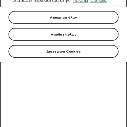
Διαβάστε περισσότερα στην.
Πολιτική Cookies.
Απόρριψη όλων
Αποδοχή όλων
Διαχείριση Cookies
Από ένα όνειρο στην Ερυθραία στην εκκίνηση του
Γύρου της Γαλλίας: Η απίστευτη άνοδος του Biniam
Girmay
Αυτοκίνητα που υποστηρίζουν τα ποδήλατα: Γύρος της
Γαλλίας
5 λάθη μετά τη βόλτα που πρέπει να αποφύγετε