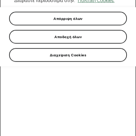
Διαβάστε περισσότερα στην.
Πολιτική Cookies.
Απόρριψη όλων
Αποδοχή όλων
Διαχείριση Cookies
Από ένα όνειρο στην Ερυθραία στην εκκίνηση του
Γύρου της Γαλλίας: Η απίστευτη άνοδος του Biniam
Girmay
Αυτοκίνητα που υποστηρίζουν τα ποδήλατα: Γύρος της
Γαλλίας
5 λάθη μετά τη βόλτα που πρέπει να αποφύγετε