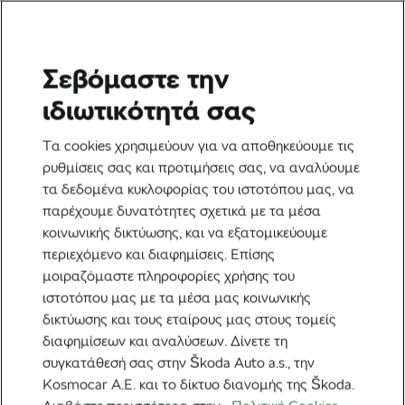
Σεβόμαστε την
Ετικέτα:
square
ιδιωτικότητά σας
maxxing
Τα cookies χρησιμεύουν για να αποθηκεύουμε τις
ρυθμίσεις σας και προτιμήσεις σας, να αναλύουμε
τα δεδομένα κυκλοφορίας του ιστοτόπου μας, να
παρέχουμε δυνατότητες σχετικά με τα μέσα
κοινωνικής δικτύωσης, και να εξατομικεύουμε
Κυνήγι πλακιδίων: Στρατηγικές για
περιεχόμενο και διαφημίσεις. Επίσης
προχωρημένες για τη μεγιστοποίηση
του πλέγματός σας
μοιραζόμαστε πληροφορίες χρήσης του
18 Ιουνίου, 2026
στις
8:34 πμ
2 λεπτά διαβάσματος
ιστοτόπου μας με τα μέσα μας κοινωνικής
Ποδηλασία βουνού
δικτύωσης και τους εταίρους μας στους τομείς
διαφημίσεων και αναλύσεων. Δίνετε τη
συγκατάθεσή σας στην Škoda Auto a.s., την
Kosmocar Α.Ε. και το δίκτυο διανομής της Škoda.
Προτεινόμενα