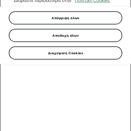
Διαβάστε περισσότερα στην.
Πολιτική Cookies.
Απόρριψη όλων
Αποδοχή όλων
Διαχείριση Cookies
Από ένα όνειρο στην Ερυθραία στην εκκίνηση του
Γύρου της Γαλλίας: Η απίστευτη άνοδος του Biniam
Girmay
Αυτοκίνητα που υποστηρίζουν τα ποδήλατα: Γύρος της
Γαλλίας
5 λάθη μετά τη βόλτα που πρέπει να αποφύγετε