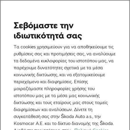
Σεβόμαστε την
Ετικέτα:
Sir Bradley
ιδιωτικότητά σας
Wiggins
Τα cookies χρησιμεύουν για να αποθηκεύουμε τις
ρυθμίσεις σας και προτιμήσεις σας, να αναλύουμε
τα δεδομένα κυκλοφορίας του ιστοτόπου μας, να
παρέχουμε δυνατότητες σχετικά με τα μέσα
κοινωνικής δικτύωσης, και να εξατομικεύουμε
Η ιστορία των πιο μικροπρεπών
περιεχόμενο και διαφημίσεις. Επίσης
ποδηλατικών αντιπαλοτήτων στον
κόσμο
μοιραζόμαστε πληροφορίες χρήσης του
9 Οκτωβρίου, 2025
στις
6:59 πμ
4 λεπτά διαβάσματος
ιστοτόπου μας με τα μέσα μας κοινωνικής
Ποδηλασία στο δρόμο
δικτύωσης και τους εταίρους μας στους τομείς
διαφημίσεων και αναλύσεων. Δίνετε τη
συγκατάθεσή σας στην Škoda Auto a.s., την
Kosmocar Α.Ε. και το δίκτυο διανομής της Škoda.
Προτεινόμενα