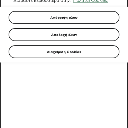
Διαβάστε περισσότερα στην.
Πολιτική Cookies.
Απόρριψη όλων
Αποδοχή όλων
Διαχείριση Cookies
Από ένα όνειρο στην Ερυθραία στην εκκίνηση του
Γύρου της Γαλλίας: Η απίστευτη άνοδος του Biniam
Girmay
Αυτοκίνητα που υποστηρίζουν τα ποδήλατα: Γύρος της
Γαλλίας
5 λάθη μετά τη βόλτα που πρέπει να αποφύγετε