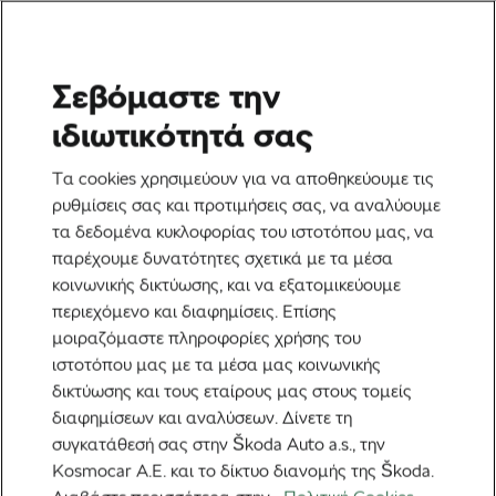
Σεβόμαστε την
Ετικέτα:
Pauliena
ιδιωτικότητά σας
Rooijakkers
Τα cookies χρησιμεύουν για να αποθηκεύουμε τις
ρυθμίσεις σας και προτιμήσεις σας, να αναλύουμε
τα δεδομένα κυκλοφορίας του ιστοτόπου μας, να
παρέχουμε δυνατότητες σχετικά με τα μέσα
κοινωνικής δικτύωσης, και να εξατομικεύουμε
Πώς είναι πραγματικά να είσαι
περιεχόμενο και διαφημίσεις. Επίσης
Domestique το 2026
μοιραζόμαστε πληροφορίες χρήσης του
24 Απριλίου, 2026
στις
11:06 πμ
4 λεπτά διαβάσματος
ιστοτόπου μας με τα μέσα μας κοινωνικής
Ποδηλασία στο δρόμο
δικτύωσης και τους εταίρους μας στους τομείς
διαφημίσεων και αναλύσεων. Δίνετε τη
συγκατάθεσή σας στην Škoda Auto a.s., την
Kosmocar Α.Ε. και το δίκτυο διανομής της Škoda.
Προτεινόμενα