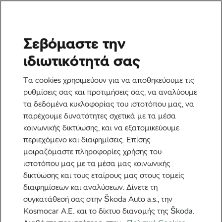
Σεβόμαστε την
Ετικέτα:
Μέτρηση
ιδιωτικότητά σας
ποδηλάτου
Τα cookies χρησιμεύουν για να αποθηκεύουμε τις
ρυθμίσεις σας και προτιμήσεις σας, να αναλύουμε
τα δεδομένα κυκλοφορίας του ιστοτόπου μας, να
παρέχουμε δυνατότητες σχετικά με τα μέσα
κοινωνικής δικτύωσης, και να εξατομικεύουμε
Πώς να μετρήσετε το εσωτερικό
περιεχόμενο και διαφημίσεις. Επίσης
μήκος του ποδιού σας: Το πρώτο
βήμα προς ένα ποδήλατο με το
μοιραζόμαστε πληροφορίες χρήσης του
11 Απριλίου, 2025
στις
5:14 πμ
σωστό μέγεθος
7 λεπτά διαβάσματος
ιστοτόπου μας με τα μέσα μας κοινωνικής
Ποδηλατική Κουλτούρα
δικτύωσης και τους εταίρους μας στους τομείς
διαφημίσεων και αναλύσεων. Δίνετε τη
συγκατάθεσή σας στην Škoda Auto a.s., την
Βρίσκοντας το καλύτερο σημείο του
ύψους της σέλας από την Juliet
Kosmocar Α.Ε. και το δίκτυο διανομής της Škoda.
Elliott
11 Απριλίου, 2025
στις
4:36 πμ