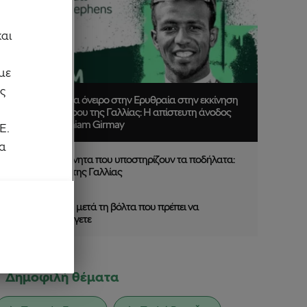
και
με
ας
Από ένα όνειρο στην Ερυθραία στην εκκίνηση
του Γύρου της Γαλλίας: Η απίστευτη άνοδος
του Biniam Girmay
Ε.
ρα
Αυτοκίνητα που υποστηρίζουν τα ποδήλατα:
Γύρος της Γαλλίας
5 λάθη μετά τη βόλτα που πρέπει να
αποφύγετε
Δημοφιλή θέματα