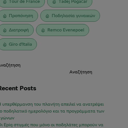
Tour de France
Tadej Pogačar
Προπόνηση
Ποδηλασία γυναικών
Διατροφή
Remco Evenepoel
Giro d'Italia
Αναζήτηση
Αναζήτηση
Recent Posts
 υπερθέρμανση του πλανήτη απειλεί να ανατρέψει
ο ποδηλατικό ημερολόγιο και τα προγράμματα των
αγώνων
ι Epiq στιγμές που μόνο οι ποδηλάτες μπορούν να