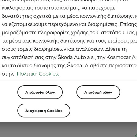
κυκλοφορίας του ιστοτόπου μας, να παρέχουμε
 ήττα-έκπληξη στον αγώνα Amstel Gold Race της Κυριακής, ο Tadej Pogačar
m Emirates-XRG) πήρε λίγη από τη δύναμή του πίσω κερδίζοντας τον αγώνα
δυνατότητες σχετικά με τα μέσα κοινωνικής δικτύωσης, 
e Wallonne της Τετάρτης με μια κυρίαρχη σόλο διαδρομή στην τρομακτική
να εξατομικεύουμε περιεχόμενο και διαφημίσεις. Επίσης
προς τη γραμμή του τερματισμού στο…
μοιραζόμαστε πληροφορίες χρήσης του ιστοτόπου μας 
τα μέσα μας κοινωνικής δικτύωσης και τους εταίρους μ
στους τομείς διαφημίσεων και αναλύσεων. Δίνετε τη
συγκατάθεσή σας στην Škoda Auto a.s., την Kosmocar Α.
και το δίκτυο διανομής της Škoda. Διαβάστε περισσότε
στην.
Πολιτική Cookies.
Απόρριψη όλων
Αποδοχή όλων
Διαχείριση Cookies