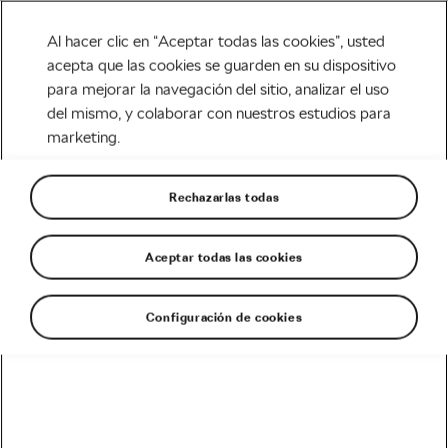
Al hacer clic en “Aceptar todas las cookies”, usted
acepta que las cookies se guarden en su dispositivo
para mejorar la navegación del sitio, analizar el uso
Tag:
vitamina d
del mismo, y colaborar con nuestros estudios para
marketing.
Rechazarlas todas
Entrenar en bici en invierno. Que no
te falte vitamina D
Aceptar todas las cookies
febrero 21, 2025
en
1:37 pm
3 min de lectura
Carretera
Configuración de cookies
Recomendado