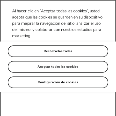
Al hacer clic en “Aceptar todas las cookies”, usted
acepta que las cookies se guarden en su dispositivo
para mejorar la navegación del sitio, analizar el uso
Tag:
videos de peter
del mismo, y colaborar con nuestros estudios para
marketing.
sagan
Rechazarlas todas
Aceptar todas las cookies
Lo mejor de Peter Sagan
julio 3, 2020
en
11:19 am
5 min de lectura
Carretera
Configuración de cookies
Recomendado