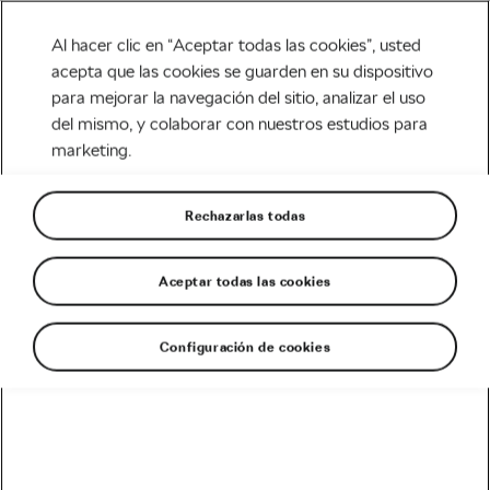
Al hacer clic en “Aceptar todas las cookies”, usted
acepta que las cookies se guarden en su dispositivo
para mejorar la navegación del sitio, analizar el uso
Tag:
Verve InfoCrank
del mismo, y colaborar con nuestros estudios para
marketing.
Rechazarlas todas
Strava, Garmin, Polar y
potenciómetros. La tecnología en el
Aceptar todas las cookies
ciclismo
noviembre 18, 2018
en
5:13 pm
5 min de lectura
Carretera
Configuración de cookies
Recomendado