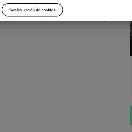
nos de siete favoritos para la clasificación por puntos del Tour de Francia de
Configuración de cookies
 Son Sagan, Sagan, Sagan, Sagan, Sagan, Sagan y Sagan. Casualmente, siete es
l número récord de veces que el eslovaco de 30 años, considerado por