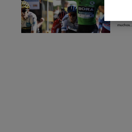
Hay no me
este año.
también e
muchos…