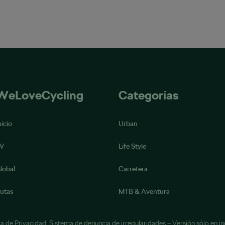
WeLoveCycling
Categorías
nicio
Urban
V
Life Style
lobal
Carretera
utas
MTB & Aventura
ca de Privacidad
,
Sistema de denuncia de irregularidades
– Versión sólo en in