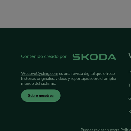
Contenido creado por
I
WeLoveCycling.com
es una revista digital que ofrece
historias originales, vídeos y reportajes sobre el amplio
mundo del ciclismo.
T
Sobre nosotros
G
R
Puedes revisar nuestra
Politi