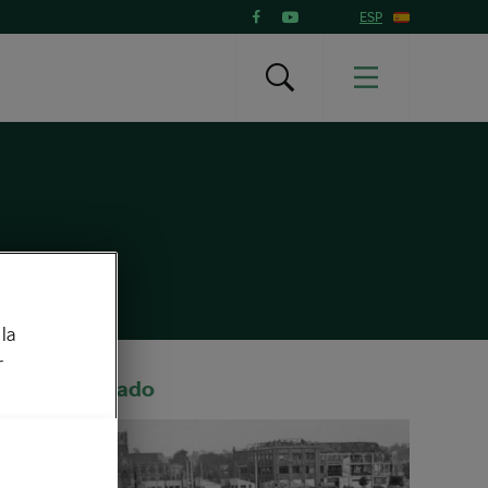
ESP
la
r
Recomendado