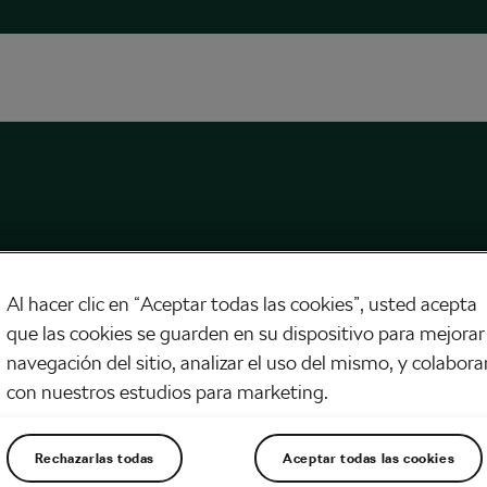
Al hacer clic en “Aceptar todas las cookies”, usted acepta
que las cookies se guarden en su dispositivo para mejorar 
navegación del sitio, analizar el uso del mismo, y colabora
con nuestros estudios para marketing.
smo de Ultrafondo. Cuando con unos
etros no vale
 26, 2018
en
10:24 am
Rechazarlas todas
Aceptar todas las cookies
ra