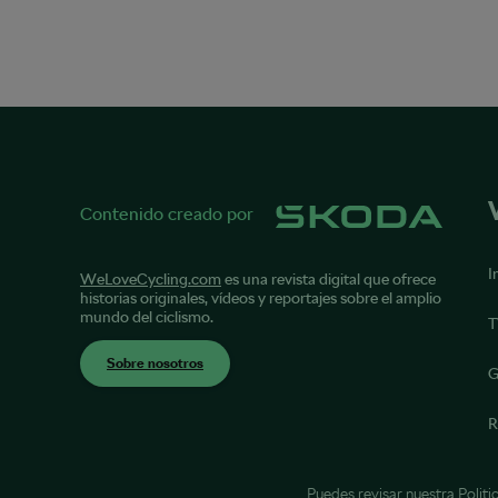
Contenido creado por
I
WeLoveCycling.com
es una revista digital que ofrece
historias originales, vídeos y reportajes sobre el amplio
mundo del ciclismo.
T
Sobre nosotros
G
R
Puedes revisar nuestra
Politi