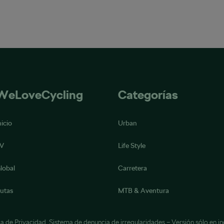
WeLoveCycling
Categorías
nicio
Urban
V
Life Style
lobal
Carretera
utas
MTB & Aventura
ca de Privacidad
,
Sistema de denuncia de irregularidades
– Versión sólo en in