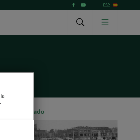
ESP
la
r
Recomendado