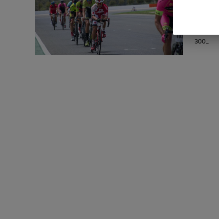
El ciclis
pregunta
kilómetro
300…