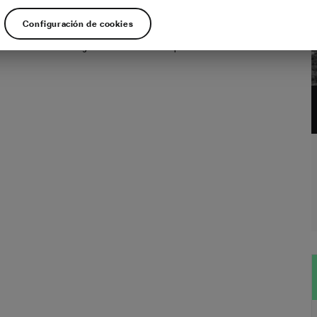
mo tiene una virtud/defecto, que siempre se puede ir más allá. Ahora mismo si
Configuración de cookies
 a cualquiera sobre cuanto dura una etapa te responderá que entre 150 y 220
s de media. Sin embargo cuando nació este deporte se corría sobre más de