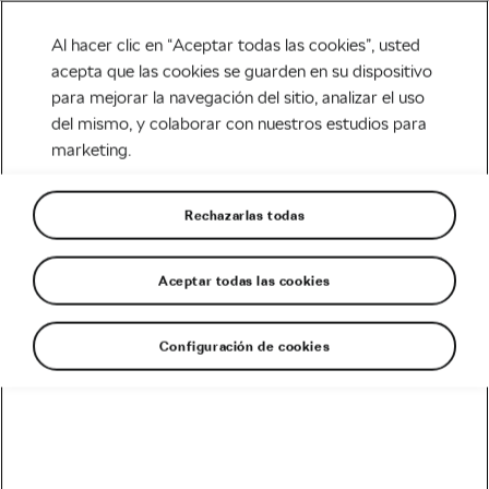
Al hacer clic en “Aceptar todas las cookies”, usted
acepta que las cookies se guarden en su dispositivo
para mejorar la navegación del sitio, analizar el uso
Tag:
uganda en bici
del mismo, y colaborar con nuestros estudios para
marketing.
Rechazarlas todas
Vacaciones ciclistas en Uganda
abril 16, 2018
en
5:54 pm
Aceptar todas las cookies
MTB & Aventura
Configuración de cookies
Recomendado