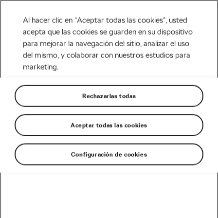
Al hacer clic en “Aceptar todas las cookies”, usted
acepta que las cookies se guarden en su dispositivo
para mejorar la navegación del sitio, analizar el uso
Tag:
tubeless
del mismo, y colaborar con nuestros estudios para
marketing.
Rechazarlas todas
Todo lo que debes saber sobre los
neumáticos de bicicleta
Aceptar todas las cookies
octubre 19, 2017
en
8:01 am
Carretera
Configuración de cookies
Recomendado