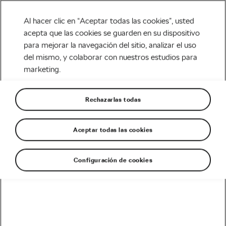
Al hacer clic en “Aceptar todas las cookies”, usted
acepta que las cookies se guarden en su dispositivo
para mejorar la navegación del sitio, analizar el uso
Tag:
Tour de France
del mismo, y colaborar con nuestros estudios para
marketing.
2017
Rechazarlas todas
Aceptar todas las cookies
Etape du Tour 2017. Locos por el
ciclismo
julio 17, 2017
en
9:03 pm
Configuración de cookies
Carretera
Škoda KAROQ Debuta en el Tour de
Francia como coche de apoyo
julio 15, 2017
en
10:08 pm