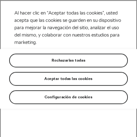
Al hacer clic en “Aceptar todas las cookies”, usted
acepta que las cookies se guarden en su dispositivo
para mejorar la navegación del sitio, analizar el uso
Tag:
suplementos de
del mismo, y colaborar con nuestros estudios para
marketing.
cetona
Rechazarlas todas
Aceptar todas las cookies
¿Por qué los ciclistas del Tour toman
suplementos de cetona?
agosto 29, 2019
en
7:15 pm
4 min de lectura
Configuración de cookies
Carretera
Recomendado