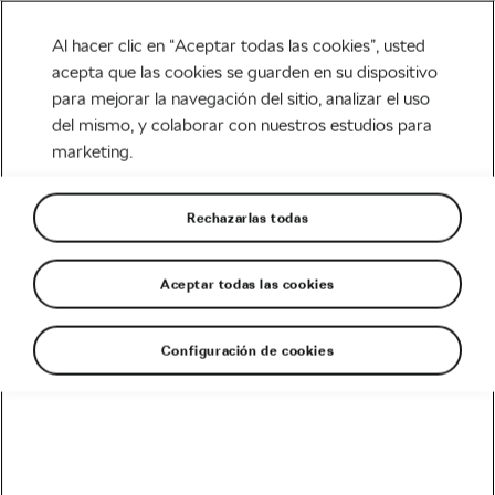
Al hacer clic en “Aceptar todas las cookies”, usted
acepta que las cookies se guarden en su dispositivo
para mejorar la navegación del sitio, analizar el uso
Tag:
subir puertos
del mismo, y colaborar con nuestros estudios para
marketing.
Rechazarlas todas
Los grandes errores que se suelen
cometer al subir un puerto
Aceptar todas las cookies
noviembre 18, 2017
en
4:40 pm
Carretera
Configuración de cookies
Recomendado