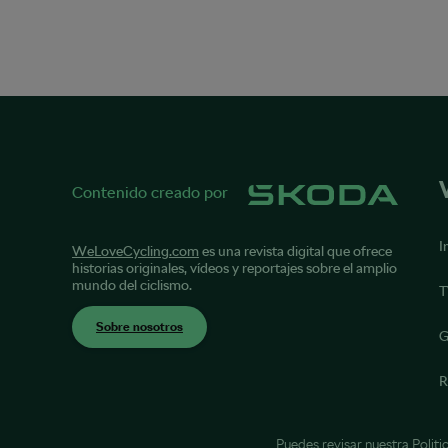
Contenido creado por
I
WeLoveCycling.com
es una revista digital que ofrece
historias originales, vídeos y reportajes sobre el amplio
mundo del ciclismo.
T
Sobre nosotros
G
R
Puedes revisar nuestra
Politi