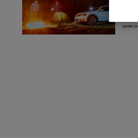
Los cicli
veces rec
veces son
perder u