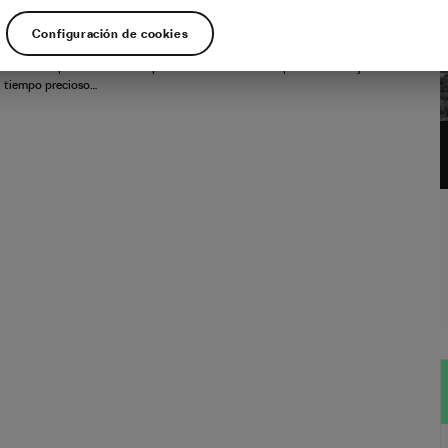
stas también conducen coches. No todos, obviamente, pero la mayoría sí. A
Configuración de cookies
orren largas distancias para disfrutar de unas vacaciones en los Alpes, otras
 sólo unos pocos kilómetros para ir a los senderos después del trabajo sin
n tiempo precioso…