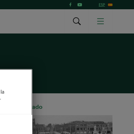
ESP
la
r
Recomendado