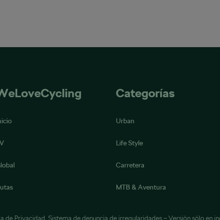
WeLoveCycling
Categorías
nicio
Urban
V
Life Style
lobal
Carretera
utas
MTB & Aventura
ca de Privacidad
,
Sistema de denuncia de irregularidades
– Versión sólo en in