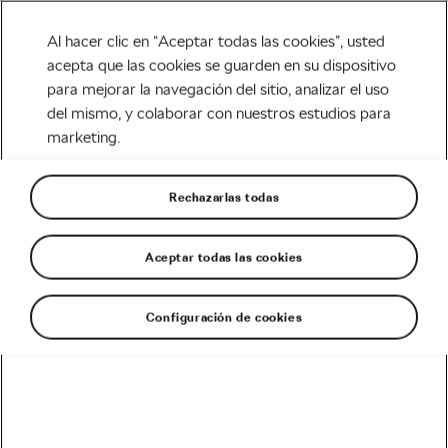
Al hacer clic en “Aceptar todas las cookies”, usted
acepta que las cookies se guarden en su dispositivo
para mejorar la navegación del sitio, analizar el uso
Tag:
scott discos
del mismo, y colaborar con nuestros estudios para
marketing.
Rechazarlas todas
Las bicicletas de los equipos
profesionales de La Vuelta a Murcia
Aceptar todas las cookies
febrero 19, 2019
en
8:46 am
Carretera
Configuración de cookies
Recomendado