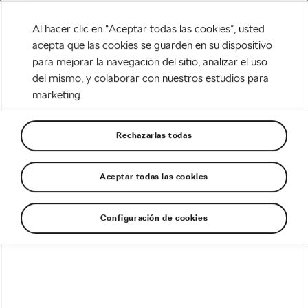
Al hacer clic en “Aceptar todas las cookies”, usted
acepta que las cookies se guarden en su dispositivo
para mejorar la navegación del sitio, analizar el uso
Carretera
del mismo, y colaborar con nuestros estudios para
marketing.
Las bicicletas de los equipos
profesionales de La Vuelta a
Rechazarlas todas
Murcia
Aceptar todas las cookies
Escrito por
Luis Ortega @ciclored
febrero 19, 2019
en
8:46 am
Configuración de cookies