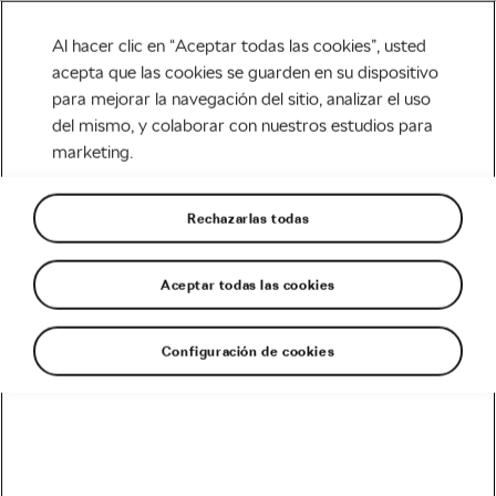
Al hacer clic en “Aceptar todas las cookies”, usted
acepta que las cookies se guarden en su dispositivo
para mejorar la navegación del sitio, analizar el uso
Tag:
razones para
del mismo, y colaborar con nuestros estudios para
marketing.
comprarse una bici
nueva
Rechazarlas todas
Aceptar todas las cookies
Necesitas una bici nueva…
Configuración de cookies
octubre 10, 2019
en
3:12 pm
5 min de lectura
Carretera