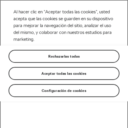
Al hacer clic en “Aceptar todas las cookies”, usted
acepta que las cookies se guarden en su dispositivo
para mejorar la navegación del sitio, analizar el uso
Tag:
mtb electricas
del mismo, y colaborar con nuestros estudios para
marketing.
Rechazarlas todas
MTB vs. MTB Eléctricas: ¿Cuál es la
diferencia real?
Aceptar todas las cookies
octubre 30, 2017
en
8:32 am
MTB & Aventura
Configuración de cookies
Recomendado