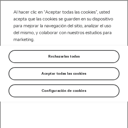
Al hacer clic en “Aceptar todas las cookies”, usted
acepta que las cookies se guarden en su dispositivo
para mejorar la navegación del sitio, analizar el uso
Tag:
maillot verde
del mismo, y colaborar con nuestros estudios para
marketing.
skoda
Rechazarlas todas
Aceptar todas las cookies
Peleando por el maillot verde del Tour
¿Donde se suman los puntos?
septiembre 10, 2020
en
3:05 pm
Configuración de cookies
Carretera
Recomendado