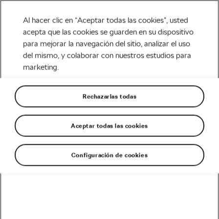
Al hacer clic en “Aceptar todas las cookies”, usted
acepta que las cookies se guarden en su dispositivo
para mejorar la navegación del sitio, analizar el uso
Tag:
lemond
del mismo, y colaborar con nuestros estudios para
marketing.
Rechazarlas todas
La mayor remontada del ciclismo: La
leyenda de Greg Lemond
Aceptar todas las cookies
enero 3, 2022
en
9:34 am
6 min de lectura
Carretera
Configuración de cookies
Recomendado