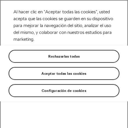
Al hacer clic en “Aceptar todas las cookies”, usted
acepta que las cookies se guarden en su dispositivo
para mejorar la navegación del sitio, analizar el uso
Tag:
highest pass
del mismo, y colaborar con nuestros estudios para
marketing.
Rechazarlas todas
Catching Breath: Los cuatro ciclistas
del Highest Pass
Aceptar todas las cookies
octubre 4, 2017
en
7:53 pm
MTB & Aventura
Configuración de cookies
Recomendado