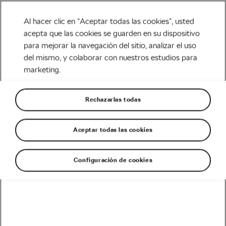
Al hacer clic en “Aceptar todas las cookies”, usted
acepta que las cookies se guarden en su dispositivo
para mejorar la navegación del sitio, analizar el uso
Tag:
entrenar intestino
del mismo, y colaborar con nuestros estudios para
marketing.
ciclista
Rechazarlas todas
Aceptar todas las cookies
Como entrenar el intestino del ciclista
en carrera
marzo 1, 2020
en
10:44 pm
5 min de lectura
Configuración de cookies
Carretera
Recomendado