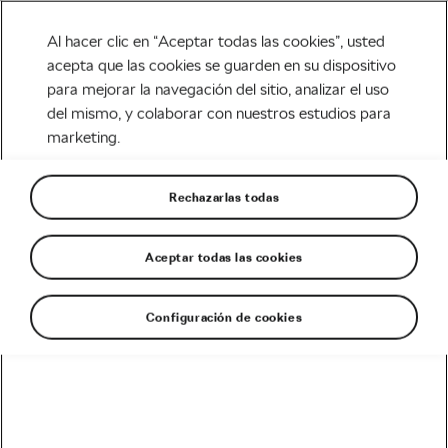
Al hacer clic en “Aceptar todas las cookies”, usted
acepta que las cookies se guarden en su dispositivo
para mejorar la navegación del sitio, analizar el uso
Tag:
elegir
del mismo, y colaborar con nuestros estudios para
marketing.
entrenamiento de
rodillo
Rechazarlas todas
Aceptar todas las cookies
Entrenamiento en rodillo. Sesiones
Configuración de cookies
abril 26, 2020
en
4:54 pm
7 min de lectura
Carretera