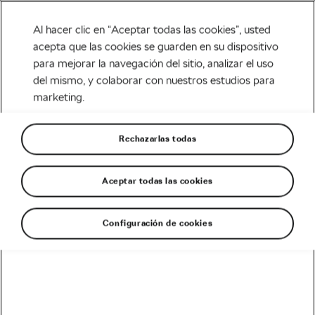
Al hacer clic en “Aceptar todas las cookies”, usted
acepta que las cookies se guarden en su dispositivo
para mejorar la navegación del sitio, analizar el uso
Carretera
del mismo, y colaborar con nuestros estudios para
marketing.
Entrenamiento en rodillo.
Sesiones
Rechazarlas todas
Escrito por
Jiri Kaloc
abril 26, 2020
en
4:54 pm
7 min de lectura
Aceptar todas las cookies
Configuración de cookies