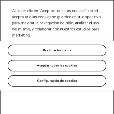
Al hacer clic en “Aceptar todas las cookies”, usted
acepta que las cookies se guarden en su dispositivo
para mejorar la navegación del sitio, analizar el uso
Tag:
bicicleta parís
del mismo, y colaborar con nuestros estudios para
marketing.
roubaix
Rechazarlas todas
Aceptar todas las cookies
Las bicicletas de la Paris Roubaix y el
Tour de Flandes
abril 12, 2018
en
9:48 am
Configuración de cookies
Carretera
Recomendado