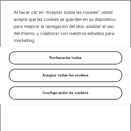
Al hacer clic en “Aceptar todas las cookies”, usted
acepta que las cookies se guarden en su dispositivo
para mejorar la navegación del sitio, analizar el uso
Tag:
alergia remedios
del mismo, y colaborar con nuestros estudios para
marketing.
naturales
Rechazarlas todas
Aceptar todas las cookies
Remedios naturales para la alergia en
ciclistas
junio 2, 2018
en
11:36 am
Configuración de cookies
Carretera
Recomendado