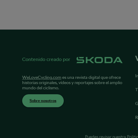
Contenido creado por
I
WeLoveCycling.com
es una revista digital que ofrece
historias originales, vídeos y reportajes sobre el amplio
mundo del ciclismo.
T
Sobre nosotros
G
R
Puedes revisar nuestra
Politi