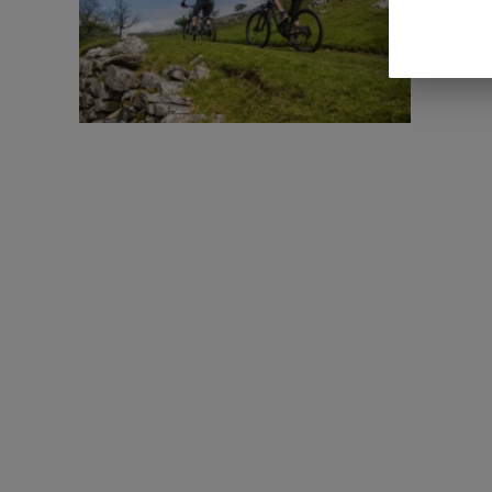
La aclima
calor con
de calor.
aclimatac