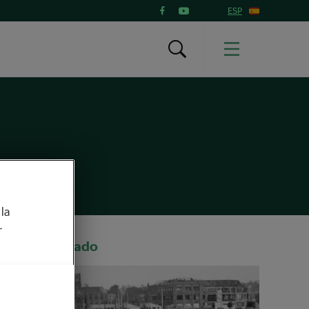
ESP
la
r
Recomendado