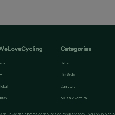
WeLoveCycling
Categorías
nicio
Urban
V
Life Style
lobal
Carretera
utas
MTB & Aventura
ca de Privacidad
,
Sistema de denuncia de irregularidades
– Versión sólo en in