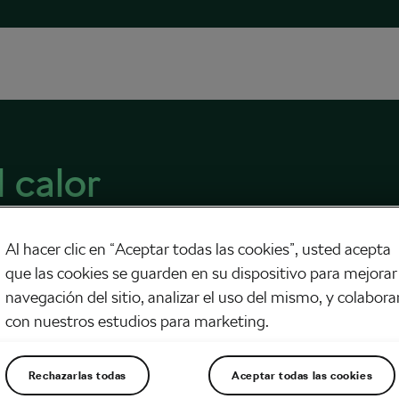
 calor
Al hacer clic en “Aceptar todas las cookies”, usted acepta
que las cookies se guarden en su dispositivo para mejorar 
navegación del sitio, analizar el uso del mismo, y colabora
con nuestros estudios para marketing.
atación ciclista al calor
, 2023
en
8:27 am
3 min de lectura
ra
Rechazarlas todas
Aceptar todas las cookies