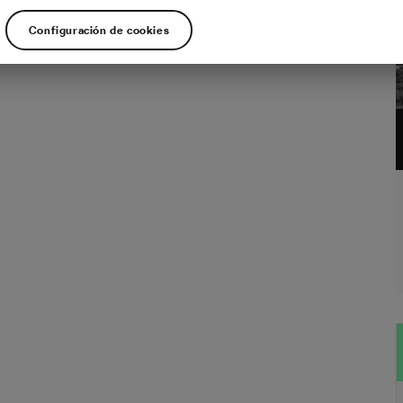
tación es el proceso mediante el cual tu cuerpo se adapta a la exposición al
 el tiempo, haciéndolo más eficiente cuando andas en bicicleta en condiciones
Configuración de cookies
 Echemos un vistazo a cuánto tiempo se necesita para una completa
ión ciclista al…