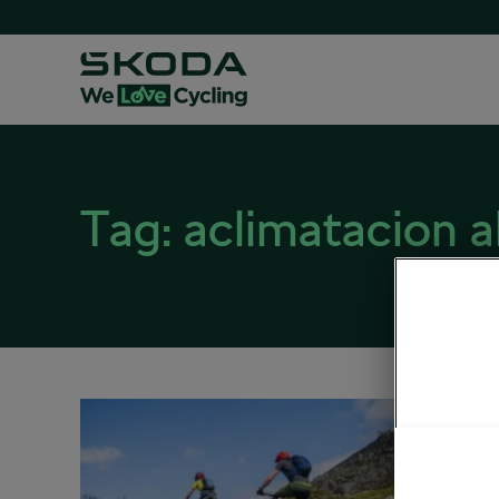
Tag:
aclimatacion al
Aclim
agosto 10
Carrete