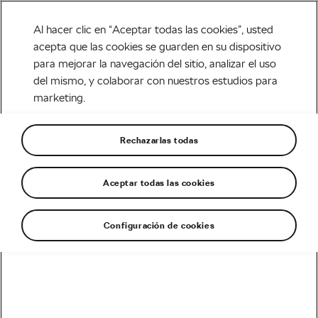
Al hacer clic en “Aceptar todas las cookies”, usted
acepta que las cookies se guarden en su dispositivo
para mejorar la navegación del sitio, analizar el uso
Uncategorized
del mismo, y colaborar con nuestros estudios para
marketing.
La logística del Alpecin–
Deceuninck: Los coches en
Rechazarlas todas
la Lieja-Bastogne-Lieja
Aceptar todas las cookies
Escrito por
Františka Blažková
abril 23, 2024
en
7:26 am
4 min de lectura
Configuración de cookies