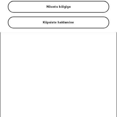
Nõustu kõigiga
Tour de France
le tour
L´Étape
Küpsiste haldamine
Tadej Pogačar
Toitumine
EESSEISVAD
PRO
HARRASTAJA
12
Harrastaja
Škoda MTB Kolmapäevak Pirita SKO Motors Spetsiaal
August
5 päeva
Eesti
26
Harrastaja
Škoda MTB Kolmapäevak Saku
August
19 päeva
Eesti
09
Harrastaja