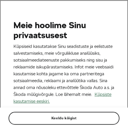
Meie hoolime Sinu
Tag:
treeningu
privaatsusest
eesmärgid
Küpsiseid kasutatakse Sinu seadistuste ja eelistuste
salvestamiseks, meie võrguliikluse analüüsiks,
sotsiaalmeediateenuste pakkumiseks ning sisu ja
reklaamide isikupärastamiseks. Infot meie veebsaidi
kasutamise kohta jagame ka oma partneritega
Kuidas seada talviseid eesmärke nii,
sotsiaalmeedia, reklaami ja analüütika vallas. Sina
et sa end veebruariks vihkama ei
hakkaks
annad oma nõusoleku ettevõttele Škoda Auto a.s. ja
02/01/2026
kell
09:27
3 minuti lugemine
Škoda müügivõrgule. Loe lähemalt meie.
Küpsiste
Tervis & trenn
kasutamise eeskiri.
Keeldu kõigist
Sildid kategooriast