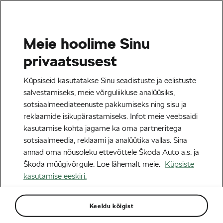
Meie hoolime Sinu
Tag:
spordi toitumine
privaatsusest
Küpsiseid kasutatakse Sinu seadistuste ja eelistuste
salvestamiseks, meie võrguliikluse analüüsiks,
sotsiaalmeediateenuste pakkumiseks ning sisu ja
UCI sporditoitumise projekt: üleminek
reklaamide isikupärastamiseks. Infot meie veebsaidi
süsivesikute periodiseerimisele
kasutamise kohta jagame ka oma partneritega
18/06/2026
kell
01:54
sotsiaalmeedia, reklaami ja analüütika vallas. Sina
Tervis & trenn
annad oma nõusoleku ettevõttele Škoda Auto a.s. ja
Škoda müügivõrgule. Loe lähemalt meie.
Küpsiste
kasutamise eeskiri.
Sildid kategooriast
Keeldu kõigist
Tour de France
le tour
L´Étape