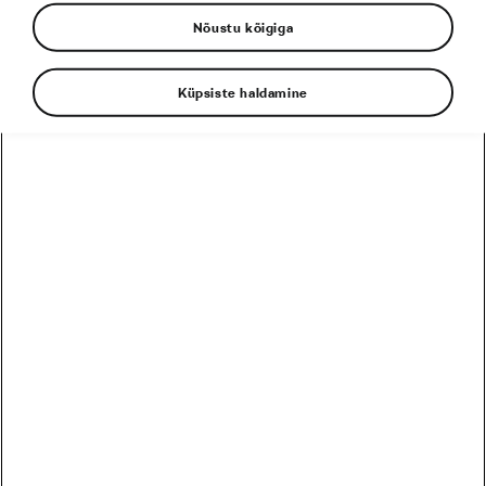
Nõustu kõigiga
Tadej Pogačar
Toitumine
Küpsiste haldamine
EESSEISVAD
PRO
HARRASTAJA
12
Harrastaja
Škoda MTB Kolmapäevak Pirita SKO Motors Spetsiaal
August
5 päeva
Eesti
26
Harrastaja
Škoda MTB Kolmapäevak Saku
August
19 päeva
Eesti
09
Harrastaja
Škoda MTB Kolmapäevak Ruu
September
33 päeva
Eesti