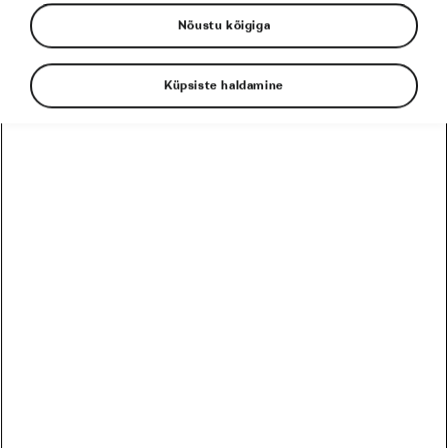
Nõustu kõigiga
Sildid kategooriast
Küpsiste haldamine
Tour de France
le tour
L´Étape
Tadej Pogačar
Toitumine
EESSEISVAD
PRO
HARRASTAJA
12
Harrastaja
Škoda MTB Kolmapäevak Pirita SKO Motors Spetsiaal
August
3 päeva
Eesti
26
Harrastaja