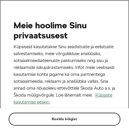
Meie hoolime Sinu
Tag:
#LeiaOmaTour
privaatsusest
Küpsiseid kasutatakse Sinu seadistuste ja eelistuste
salvestamiseks, meie võrguliikluse analüüsiks,
sotsiaalmeediateenuste pakkumiseks ning sisu ja
Leia Oma Tour: Amy Hudsoni 6 300
reklaamide isikupärastamiseks. Infot meie veebsaidi
km Tour de France’i väljakutse, mille
kasutamise kohta jagame ka oma partneritega
sütitas Lachlan Morton
18/06/2025
kell
12:31
4 minuti lugemine
sotsiaalmeedia, reklaami ja analüütika vallas. Sina
Maanteesõit
annad oma nõusoleku ettevõttele Škoda Auto a.s. ja
Škoda müügivõrgule. Loe lähemalt meie.
Küpsiste
kasutamise eeskiri.
Leia Oma Tour: Kuidas rattasõit
muutis Amy Hudsoni elu ja viis ta
Tour de France’ile
13/06/2025
kell
11:05
6 minuti lugemine
Keeldu kõigist
Maanteesõit