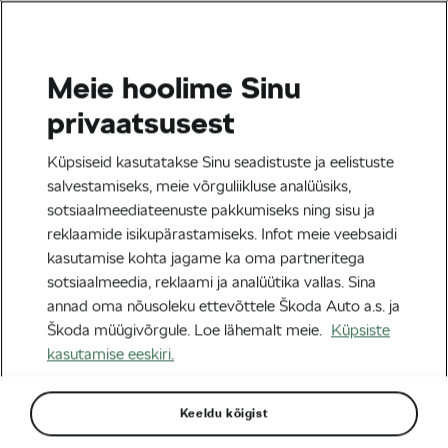
Meie hoolime Sinu
Tag:
#FindYourTour
privaatsusest
Küpsiseid kasutatakse Sinu seadistuste ja eelistuste
salvestamiseks, meie võrguliikluse analüüsiks,
sotsiaalmeediateenuste pakkumiseks ning sisu ja
Leia Oma Tour: Amy Hudsoni 6 300
reklaamide isikupärastamiseks. Infot meie veebsaidi
km Tour de France’i väljakutse, mille
kasutamise kohta jagame ka oma partneritega
sütitas Lachlan Morton
18/06/2025
kell
12:31
4 minuti lugemine
sotsiaalmeedia, reklaami ja analüütika vallas. Sina
Maanteesõit
annad oma nõusoleku ettevõttele Škoda Auto a.s. ja
Škoda müügivõrgule. Loe lähemalt meie.
Küpsiste
kasutamise eeskiri.
Leia Oma Tour: Kuidas rattasõit
muutis Amy Hudsoni elu ja viis ta
Tour de France’ile
13/06/2025
kell
11:05
6 minuti lugemine
Keeldu kõigist
Maanteesõit