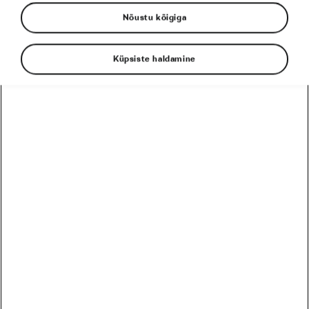
Nõustu kõigiga
Sildid kategooriast
Küpsiste haldamine
Tour de France
le tour
L´Étape
Tadej Pogačar
Toitumine
EESSEISVAD
PRO
HARRASTAJA
12
Harrastaja
Škoda MTB Kolmapäevak Pirita SKO Motors Spetsiaal
August
5 päeva
Eesti
26
Harrastaja