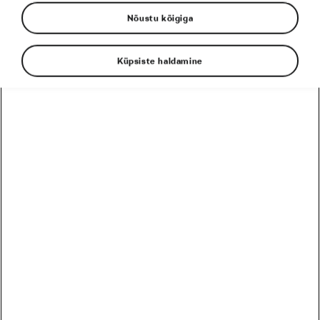
Nõustu kõigiga
Tadej Pogačar
Toitumine
Küpsiste haldamine
EESSEISVAD
PRO
HARRASTAJA
12
Harrastaja
Škoda MTB Kolmapäevak Pirita SKO Motors Spetsiaal
August
5 päeva
Eesti
26
Harrastaja
Škoda MTB Kolmapäevak Saku
August
19 päeva
Eesti
09
Harrastaja
Škoda MTB Kolmapäevak Ruu
September
33 päeva
Eesti