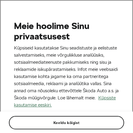
Meie hoolime Sinu
Tag:
Epic series
privaatsusest
Küpsiseid kasutatakse Sinu seadistuste ja eelistuste
salvestamiseks, meie võrguliikluse analüüsiks,
sotsiaalmeediateenuste pakkumiseks ning sisu ja
Greete Steinburg soovitab:
reklaamide isikupärastamiseks. Infot meie veebsaidi
välismaised MTB mitme-ja
kasutamise kohta jagame ka oma partneritega
ühepäevasõidud, kuhu võiks üks
14/03/2024
kell
02:46
5 minuti lugemine
ambitsioonikas MTB rattur korra elus
sotsiaalmeedia, reklaami ja analüütika vallas. Sina
CX/Gravel/MTB
minna
annad oma nõusoleku ettevõttele Škoda Auto a.s. ja
Škoda müügivõrgule. Loe lähemalt meie.
Küpsiste
kasutamise eeskiri.
Sildid kategooriast
Keeldu kõigist
Tour de France
le tour
L´Étape