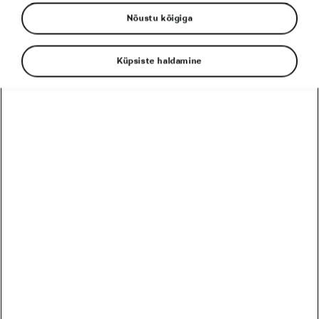
Nõustu kõigiga
Tour de France
le tour
L´Étape
Küpsiste haldamine
Tadej Pogačar
Toitumine
EESSEISVAD
PRO
HARRASTAJA
12
Harrastaja
Škoda MTB Kolmapäevak Pirita SKO Motors Spetsiaal
August
5 päeva
Eesti
26
Harrastaja
Škoda MTB Kolmapäevak Saku
August
19 päeva
Eesti
09
Harrastaja