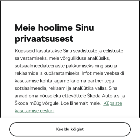
Meie hoolime Sinu
Tag:
Baltic Chain Tour
privaatsusest
2023
Küpsiseid kasutatakse Sinu seadistuste ja eelistuste
salvestamiseks, meie võrguliikluse analüüsiks,
sotsiaalmeediateenuste pakkumiseks ning sisu ja
reklaamide isikupärastamiseks. Infot meie veebsaidi
kasutamise kohta jagame ka oma partneritega
Partnerlus esimesest silmapilgust ehk
sotsiaalmeedia, reklaami ja analüütika vallas. Sina
Škoda, SKO Motorsi tugi Balti Keti
velotuurile aastast 2011.
annad oma nõusoleku ettevõttele Škoda Auto a.s. ja
14/08/2023
kell
08:12
3 minuti lugemine
Škoda müügivõrgule. Loe lähemalt meie.
Küpsiste
Blogi
kasutamise eeskiri.
Keeldu kõigist
Sildid kategooriast