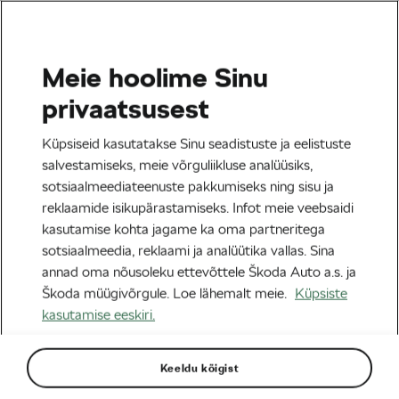
Meie hoolime Sinu
Tag:
1985 Tour
privaatsusest
Küpsiseid kasutatakse Sinu seadistuste ja eelistuste
salvestamiseks, meie võrguliikluse analüüsiks,
sotsiaalmeediateenuste pakkumiseks ning sisu ja
Viis võitu, üks hoiak: Kuidas Hinault
reklaamide isikupärastamiseks. Infot meie veebsaidi
vallutas 1985. aasta Touri
kasutamise kohta jagame ka oma partneritega
08/07/2025
kell
10:50
4 minuti lugemine
sotsiaalmeedia, reklaami ja analüütika vallas. Sina
Maanteesõit
annad oma nõusoleku ettevõttele Škoda Auto a.s. ja
Škoda müügivõrgule. Loe lähemalt meie.
Küpsiste
kasutamise eeskiri.
Sildid kategooriast
Keeldu kõigist
Tour de France
le tour
L´Étape