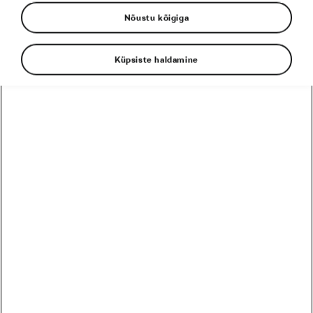
Nõustu kõigiga
Tadej Pogačar
Toitumine
Küpsiste haldamine
EESSEISVAD
PRO
HARRASTAJA
12
Harrastaja
Škoda MTB Kolmapäevak Pirita SKO Motors Spetsiaal
August
5 päeva
Eesti
26
Harrastaja
Škoda MTB Kolmapäevak Saku
August
19 päeva
Eesti
09
Harrastaja
Škoda MTB Kolmapäevak Ruu
September
33 päeva
Eesti