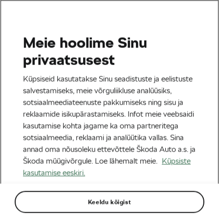
Meie hoolime Sinu
Tervis & trenn
privaatsusest
Miks nii paljud naised
Küpsiseid kasutatakse Sinu seadistuste ja eelistuste
avastavad jalgrattasõidu
salvestamiseks, meie võrguliikluse analüüsiks,
sotsiaalmeediateenuste pakkumiseks ning sisu ja
alles 30. ja 40. eluaastates
reklaamide isikupärastamiseks. Infot meie veebsaidi
kasutamise kohta jagame ka oma partneritega
Autor:
Megan Flottorp
16/02/2026
kell
12:40
sotsiaalmeedia, reklaami ja analüütika vallas. Sina
5 minuti lugemine
annad oma nõusoleku ettevõttele Škoda Auto a.s. ja
Škoda müügivõrgule. Loe lähemalt meie.
Küpsiste
kasutamise eeskiri.
Keeldu kõigist