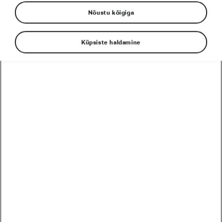
Nõustu kõigiga
Küpsiste haldamine
Harjusin eeldama, et jalgratturid on inimesed,
kes on alati olnud jalgratturid. Nad võistlesid
lapsena ja sõidavad senini.
Kuid kui hakkasin tähelepanu pöörama naistele,
kellega ma tegelikult koos sõitsin, lagunes see