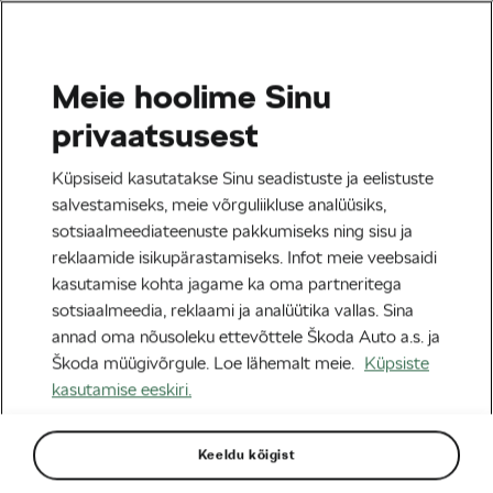
Meie hoolime Sinu
Rattaga linnas
privaatsusest
GALERII: Maailma halvimate
Küpsiseid kasutatakse Sinu seadistuste ja eelistuste
rattateede kullafond
salvestamiseks, meie võrguliikluse analüüsiks,
sotsiaalmeediateenuste pakkumiseks ning sisu ja
Autor:
Frantiska Blazkova
02/09/2019
kell
08:49
reklaamide isikupärastamiseks. Infot meie veebsaidi
kasutamise kohta jagame ka oma partneritega
sotsiaalmeedia, reklaami ja analüütika vallas. Sina
annad oma nõusoleku ettevõttele Škoda Auto a.s. ja
Škoda müügivõrgule. Loe lähemalt meie.
Küpsiste
kasutamise eeskiri.
Keeldu kõigist