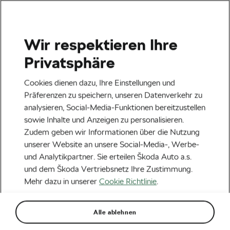
Wir respektieren Ihre
Veranstaltungen
Privatsphäre
Heilbronn
23.08.2026
Cookies dienen dazu, Ihre Einstellungen und
Lidl Deutschland Tour – Cycling Tour 2026
Präferenzen zu speichern, unseren Datenverkehr zu
analysieren, Social-Media-Funktionen bereitzustellen
Next
sowie Inhalte und Anzeigen zu personalisieren.
Zudem geben wir Informationen über die Nutzung
unserer Website an unsere Social-Media-, Werbe-
Aktuelles
und Analytikpartner. Sie erteilen Škoda Auto a.s.
Evenepoel gewinnt die
und dem Škoda Vertriebsnetz Ihre Zustimmung.
Mehr dazu in unserer
Cookie Richtlinie
.
Volta ao Algarve und mehr
Neuigkeiten aus der
Alle ablehnen
Radsportwelt