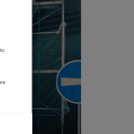
zu
ere